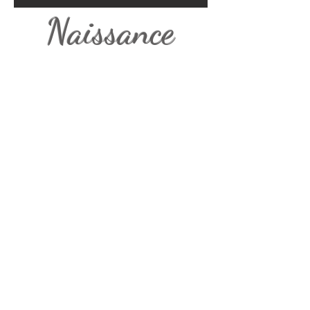
Naissance
Forfait grossesse
80€
Pour vous souvenir de votre ventre tout rond
Séance photo d'environ 1h
Lieu : en extérieur ou à domicile
Minimum 12 photos retouchées
Forfait nouveau né
80€
Gardez des souvenirs dès la naissance
Séance photo d'1h
Lieu : en extérieur ou à domicile
Minimum 12 photos retouchées
Possibilité tirages photos en supplément.